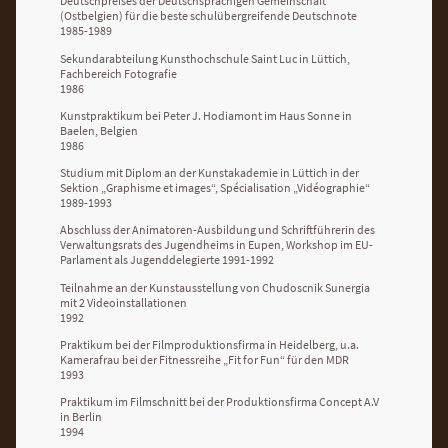
Deutschpreises der Deutschsprachigen Gemeinschaft
(Ostbelgien) für die beste schulübergreifende Deutschnote
1985-1989
Sekundarabteilung Kunsthochschule Saint Luc in Lüttich,
Fachbereich Fotografie
1986
Kunstpraktikum bei Peter J. Hodiamont im Haus Sonne in
Baelen, Belgien
1986
Studium mit Diplom an der Kunstakademie in Lüttich in der
Sektion „Graphisme et images“, Spécialisation „Vidéographie“
1989-1993
Abschluss der Animatoren-Ausbildung und Schriftführerin des
Verwaltungsrats des Jugendheims in Eupen, Workshop im EU-
Parlament als Jugenddelegierte 1991-1992
Teilnahme an der Kunstausstellung von Chudoscnik Sunergia
mit 2 Videoinstallationen
1992
Praktikum bei der Filmproduktionsfirma in Heidelberg, u.a.
Kamerafrau bei der Fitnessreihe „Fit for Fun“ für den MDR
1993
Praktikum im Filmschnitt bei der Produktionsfirma Concept A.V
in Berlin
1994