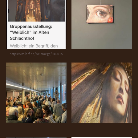
https://m.brf.be/beitraege/940015