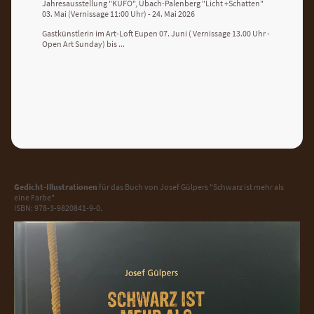
Jahresausstellung "KÜFO", Übach-Palenberg "Licht +Schatten"
03. Mai (Vernissage 11:00 Uhr) - 24. Mai 2026
Gastkünstlerin im Art-Loft Eupen 07. Juni ( Vernissage 13.00 Uhr -
Open Art Sunday) bis ...
Gedicht-Illustrationen
für das Buch von Josef Gülpers "Schwarz ist mehr als
eine Farbe"
ISBN: 978-3-9820841-9-0.