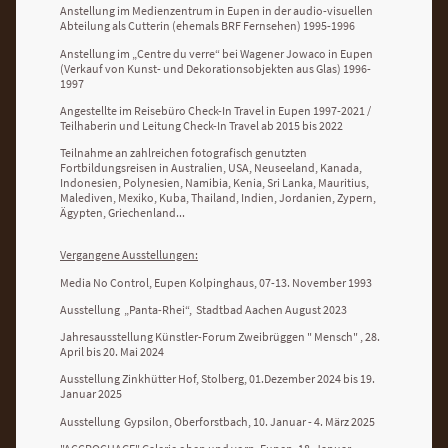
Anstellung im Medienzentrum in Eupen in der audio-visuellen
Abteilung als Cutterin (ehemals BRF Fernsehen) 1995-1996
Anstellung im „Centre du verre“ bei Wagener Jowaco in Eupen
(Verkauf von Kunst- und Dekorationsobjekten aus Glas) 1996-
1997
Angestellte im Reisebüro Check-In Travel in Eupen 1997-2021 /
Teilhaberin und Leitung Check-In Travel ab 2015 bis 2022
Teilnahme an zahlreichen fotografisch genutzten
Fortbildungsreisen in Australien, USA, Neuseeland, Kanada,
Indonesien, Polynesien, Namibia, Kenia, Sri Lanka, Mauritius,
Malediven, Mexiko, Kuba, Thailand, Indien, Jordanien, Zypern,
Ägypten, Griechenland...
Vergangene Ausstellungen:
Media No Control, Eupen Kolpinghaus, 07-13. November 1993
Ausstellung „Panta-Rhei“, Stadtbad Aachen August 2023
Jahresausstellung Künstler-Forum Zweibrüggen " Mensch" , 28.
April bis 20. Mai 2024
Ausstellung Zinkhütter Hof, Stolberg, 01.Dezember 2024 bis 19.
Januar 2025
Ausstellung Gypsilon, Oberforstbach, 10. Januar - 4. März 2025