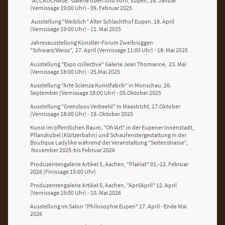
"ACCROCHAGE" Galerie oben und vorn, Eupen, 18. Januar
(Vernissage 19:00 Uhr) - 09. Februar 2025
Ausstellung "Weiblich" Alter Schlachthof Eupen, 18. April
(Vernissage 19:00 Uhr) - 11. Mai 2025
Jahresausstellung Künstler-Forum Zweibrüggen
"Schwarz/Weiss", 27. April (Vernissage 11:00 Uhr) - 18: Mai 2025
Ausstellung "Expo collective" Galerie Jean Thomanne, 23. Mai
(Vernissage 18:00 Uhr) - 25.Mai 2025
Ausstellung "Arte Scienza Kunstfabrik" in Monschau, 26.
September (Vernissage 18:00 Uhr) - 05.Oktober 2025
Ausstellung "Grensloos Verbeeld" in Maastricht, 17.Oktober
(Vernissage 18:00 Uhr) - 19. Oktober 2025
Kunst im öffentlichen Raum, "Oh!Art" in der Eupener Innenstadt,
Pflanzkübel (Klötzerbahn) und Schaufenstergestaltung in der
Boutique Ladylike während der Veranstaltung "Seitenstrasse",
November 2025-bis Februar 2026
Produzentengalerie Artikel 5, Aachen, "Plaklat" 01.-22. Februar
2026 (Finissage 15:00 Uhr)
Produzentengalerie Artikel 5, Aachen, "AprilApril" 12. April
(Vernissage 15:00 Uhr) - 10. Mai 2026
Ausstellung im Salon "Philosophie Eupen" 17. April - Ende Mai
2026